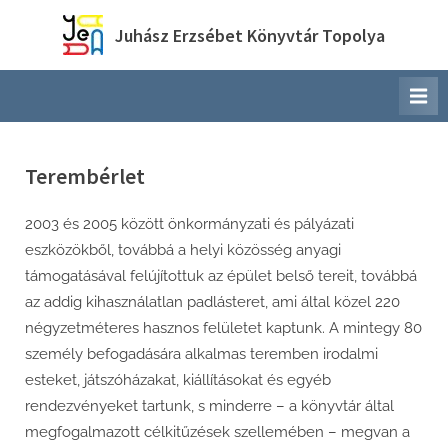
Skip
Juhász Erzsébet Könyvtár Topolya
to
content
Terembérlet
2003 és 2005 között önkormányzati és pályázati
eszközökből, továbbá a helyi közösség anyagi
támogatásával felújítottuk az épület belső tereit, továbbá
az addig kihasználatlan padlásteret, ami által közel 220
négyzetméteres hasznos felületet kaptunk. A mintegy 80
személy befogadására alkalmas teremben irodalmi
esteket, játszóházakat, kiállításokat és egyéb
rendezvényeket tartunk, s minderre – a könyvtár által
megfogalmazott célkitűzések szellemében – megvan a