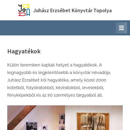
Skip
Juhász Erzsébet Könyvtár Topolya
to
content
Hagyatékok
Külön teremben kaptak helyet a hagyatékok. A
legnagyobb és legjelentősebb a könyvtár névadója,
Juhász Erzsébet írói hagyatéka, amely közel 2000
kötetből, folyóiratokból, kéziratokból, levelekből,
fényképekből és az író személyes tárgyaiból áll.