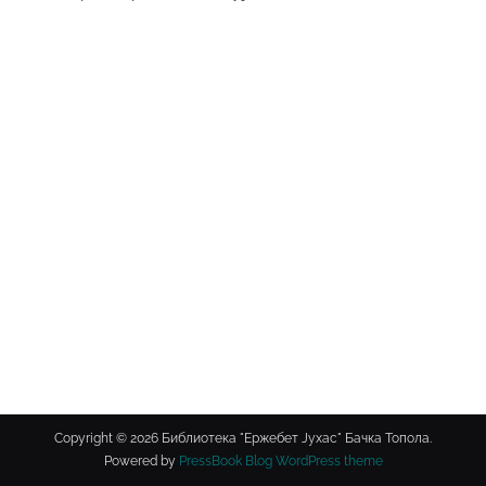
Copyright © 2026 Библиотека "Ержебет Јухас" Бачка Топола.
Powered by
PressBook Blog WordPress theme