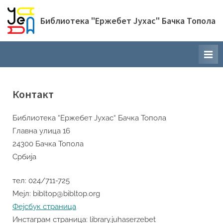
Skip
to
Библиотека "Ержебет Јухас" Бачка Топола
content
Контакт
Библиотека “Ержебет Јухас“ Бачка Топола
Главна улица 16
24300 Бачка Топола
Србија
тел: 024/711-725
Мејл: bibltop@bibltop.org
Фејсбук страница
Инстаграм страница: library.juhaserzebet