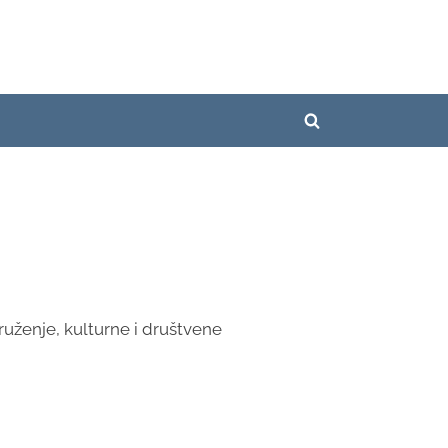
Toggle
search
form
kruženje, kulturne i društvene