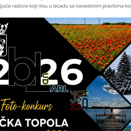
ključe radove koji nisu u skladu sa navedenim pravilima ko