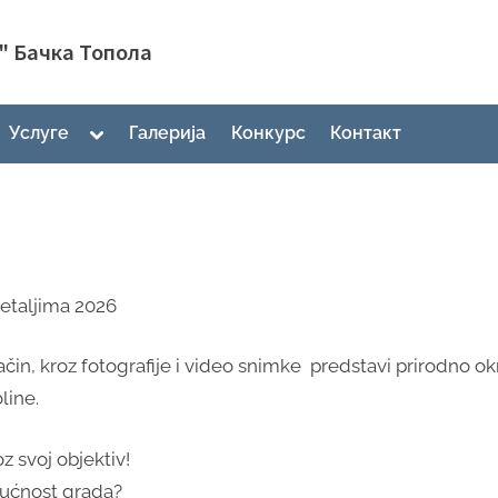
" Бачка Топола
gle
Toggle
Услуге
Галерија
Конкурс
Контакт
-
sub-
nu
menu
etaljima 2026
način, kroz fotografije i video snimke predstavi prirodno o
line.
 svoj objektiv!
udućnost grada?