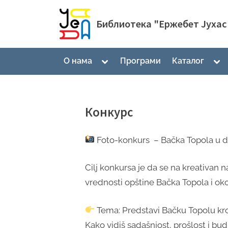
Skip
to
Библиотека "Ержебет Јухас
content
Toggle
Tog
О нама
Програми
Каталог
sub-
sub
menu
me
Конкурс
Foto-konkurs – Bačka Topola u d
Cilj konkursa je da se na kreativan 
vrednosti opštine Bačka Topola i oko
Tema: Predstavi Bačku Topolu kroz
Kako vidiš sadašnjost, prošlost i b