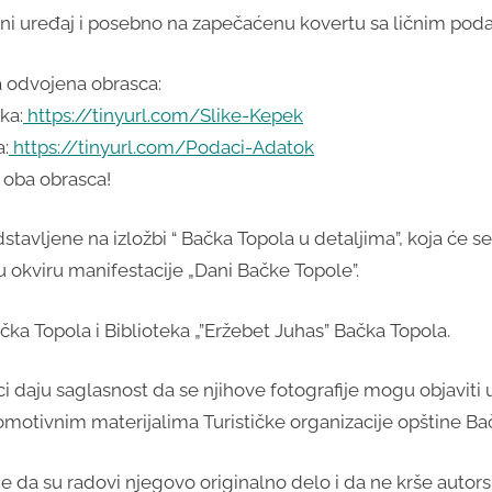
talni uređaj i posebno na zapečaćenu kovertu sa ličnim po
a odvojena obrasca:
ka:
https://tinyurl.com/Slike-Kepek
a:
https://tinyurl.com/Podaci-Adatok
 oba obrasca!
dstavljene na izložbi “ Bačka Topola u detaljima”, koja će
 u okviru manifestacije „Dani Bačke Topole”.
ka Topola i Biblioteka „”Eržebet Juhas” Bačka Topola.
daju saglasnost da se njihove fotografije mogu objaviti 
omotivnim materijalima Turističke organizacije opštine Ba
 da su radovi njegovo originalno delo i da ne krše autorska,