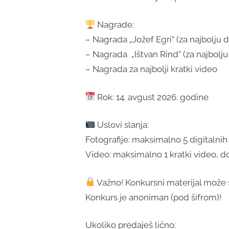
Nagrade:
– Nagrada „Jožef Egri” (za najbolju
– Nagrada „Ištvan Rind” (za najbolju
– Nagrada za najbolji kratki video
Rok: 14. avgust 2026. godine
Uslovi slanja:
Fotografije: maksimalno 5 digitalnih f
Video: maksimalno 1 kratki video, do 
Važno! Konkursni materijal može se
Konkurs je anoniman (pod šifrom)!
Ukoliko predaješ lično: