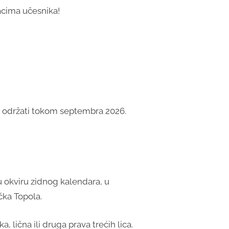
dacima učesnika!
 se održati tokom septembra 2026.
u okviru zidnog kalendara, u
čka Topola.
 lična ili druga prava trećih lica.