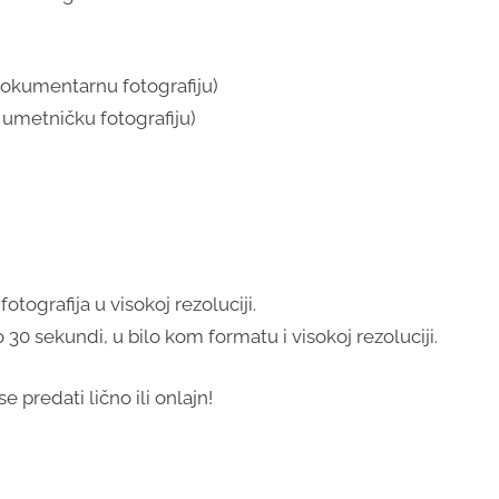
 dokumentarnu fotografiju)
 umetničku fotografiju)
otografija u visokoj rezoluciji.
30 sekundi, u bilo kom formatu i visokoj rezoluciji.
 predati lično ili onlajn!