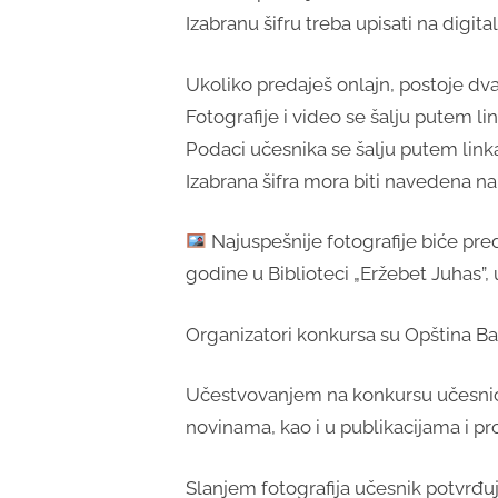
Izabranu šifru treba upisati na digi
Ukoliko predaješ onlajn, postoje dv
Fotografije i video se šalju putem lin
Podaci učesnika se šalju putem link
Izabrana šifra mora biti navedena na
Najuspešnije fotografije biće pre
godine u Biblioteci „Eržebet Juhas”,
Organizatori konkursa su Opština Bač
Učestvovanjem na konkursu učesnici 
novinama, kao i u publikacijama i pr
Slanjem fotografija učesnik potvrđuje